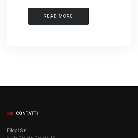
READ MORE
CONTATTI
Ellepi S.r.l.