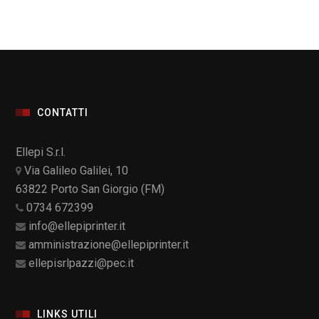
CONTATTI
Ellepi S.r.l.
Via Galileo Galilei, 10
63822 Porto San Giorgio (FM)
0734 672399
info@ellepiprinter.it
amministrazione@ellepiprinter.it
ellepisrlpazzi@pec.it
LINKS UTILI