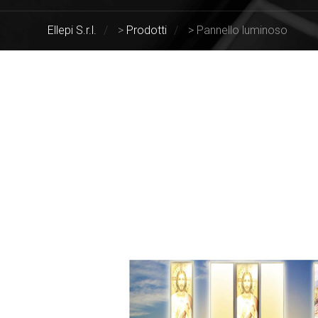
Ellepi S.r.l.
>
Prodotti
>
Pannello luminoso