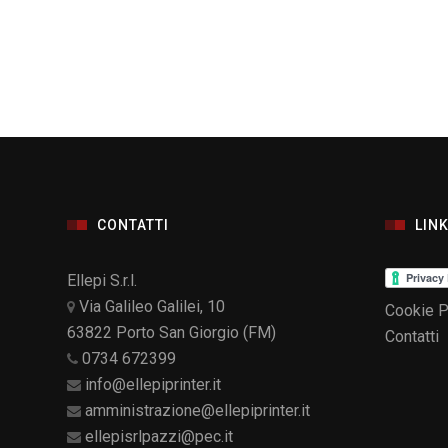
CONTATTI
LINK
Ellepi S.r.l.
Via Galileo Galilei, 10
Cookie P
63822 Porto San Giorgio (FM)
Contatti
0734 672399
info@ellepiprinter.it
amministrazione@ellepiprinter.it
ellepisrlpazzi@pec.it