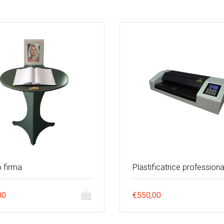
 firma
Plastificatrice professiona
00
€
550,00