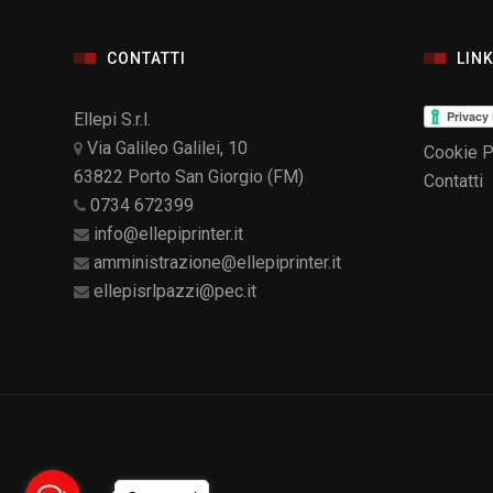
CONTATTI
LINK
Ellepi S.r.l.
Via Galileo Galilei, 10
Cookie P
63822 Porto San Giorgio (FM)
Contatti
0734 672399
info@ellepiprinter.it
amministrazione@ellepiprinter.it
ellepisrlpazzi@pec.it