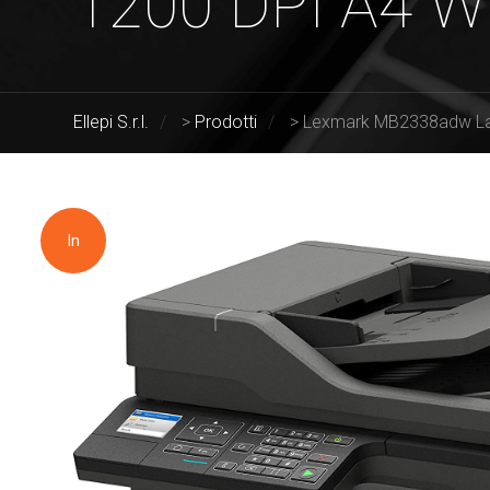
1200 DPI A4 Wi
Ellepi S.r.l.
>
Prodotti
>
Lexmark MB2338adw Las
In
offerta!