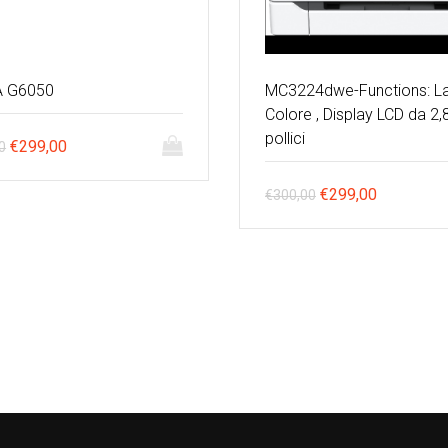
A G6050
MC3224dwe-Functions: L
Colore , Display LCD da 2,
pollici
Il
Il
€
299,00
0
prezzo
prezzo
Il
Il
€
299,00
€
300,00
originale
attuale
prezzo
prezzo
era:
è:
originale
attuale
€411,00.
€299,00.
era:
è:
€300,00.
€299,00.