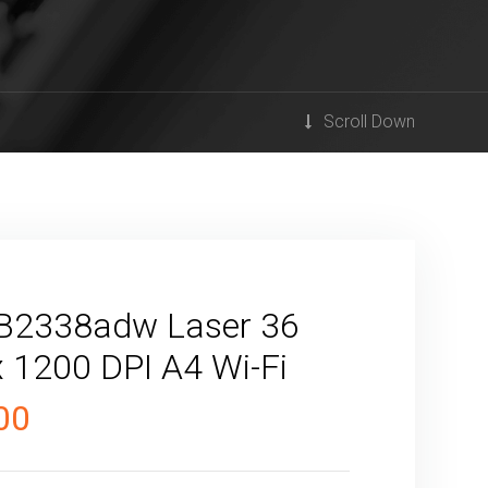
Scroll Down
B2338adw Laser 36
 1200 DPI A4 Wi-Fi
Il
00
o
prezzo
ale
attuale