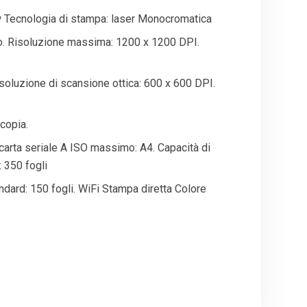
è:
ecnologia di stampa: laser Monocromatica
00.
€599,00.
. Risoluzione massima: 1200 x 1200 DPI.
isoluzione di scansione ottica: 600 x 600 DPI.
 copia.
rta seriale A ISO massimo: A4. Capacità di
 350 fogli
ndard: 150 fogli. WiFi Stampa diretta Colore