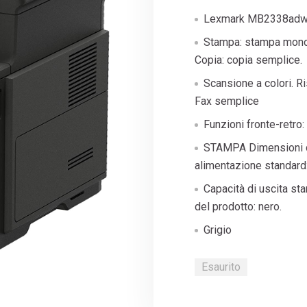
era:
Lexmark MB2338adw T
€600,
Stampa: stampa mono
Copia: copia semplice.
Scansione a colori. R
Fax semplice
Funzioni fronte-retro:
STAMPA Dimensioni ca
alimentazione standard:
Capacità di uscita sta
del prodotto: nero.
Grigio
Esaurito