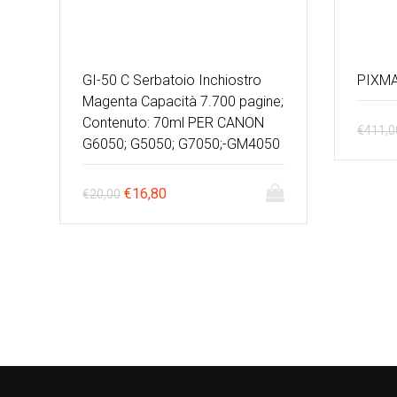
GI-50 C Serbatoio Inchiostro
PIXM
Magenta Capacità 7.700 pagine;
Contenuto: 70ml PER CANON
€
411,0
G6050; G5050; G7050;-GM4050
Il
Il
€
16,80
€
20,00
prezzo
prezzo
originale
attuale
era:
è:
€20,00.
€16,80.